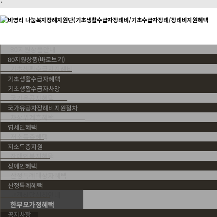
`
80지원상품안내
80지원상품(바로보기)
기초생활수급자장례비
기초생활수급자혜택
기초생활수급자사망
국가유공자혜택
국가유공자장례비지원절차
차상위계층혜택
영세민혜택
저소득층혜택
저소득층지원
장애인복지혜택
장애인혜택
산정특례대상자혜택
산정특례혜택
고객상담신청안내
한부모가정혜택
공지사항