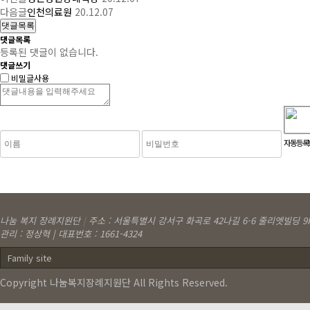
다음글
인천의료원
20.12.07
댓글목록
댓글목록
등록된 댓글이 없습니다.
댓글쓰기
비밀글사용
숫자음성듣기
새로고침
자동등록방
나눔 복지 장례지원단
|
주소 : 서울특별시 강서구 화곡로 42나길 6-6 줄리엣빌딩 9
관리 : 정상혁 | 대표번호 : 1661-4324
Family site
Copyright 나눔복지장례지원단 All Rights Reserved.