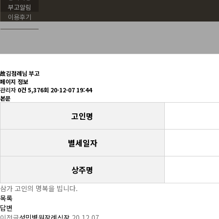
부고알림
이용후기
故김점례님 부고
페이지 정보
관리자
0건
5,376회
20-12-07 19:44
본문
고인명
별세일자
상주명
삼가 고인의 명복을 빕니다.
목록
답변
이전글
성민병원장례식장
20.12.07