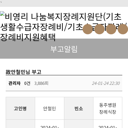
`
부고알림
故안철민님 부고
관리자
0건
3,886회
24-01-24 22:30
동주병원
고인명
안철민
빈소
장례식장
2024-01-
2024-01-